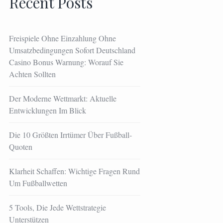
Recent Posts
Freispiele Ohne Einzahlung Ohne
Umsatzbedingungen Sofort Deutschland
Casino Bonus Warnung: Worauf Sie
Achten Sollten
Der Moderne Wettmarkt: Aktuelle
Entwicklungen Im Blick
Die 10 Größten Irrtümer Über Fußball-
Quoten
Klarheit Schaffen: Wichtige Fragen Rund
Um Fußballwetten
5 Tools, Die Jede Wettstrategie
Unterstützen