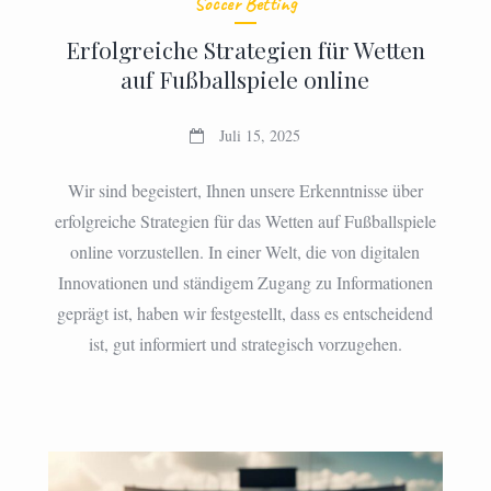
Soccer Betting
Erfolgreiche Strategien für Wetten
auf Fußballspiele online
Juli 15, 2025
Wir sind begeistert, Ihnen unsere Erkenntnisse über
erfolgreiche Strategien für das Wetten auf Fußballspiele
online vorzustellen. In einer Welt, die von digitalen
Innovationen und ständigem Zugang zu Informationen
geprägt ist, haben wir festgestellt, dass es entscheidend
ist, gut informiert und strategisch vorzugehen.