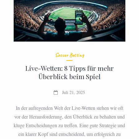
Soccer Betting
Live-Wetten: 8 Tipps für mehr
Überblick beim Spiel
Juli 21, 2025
In der aufregenden Welt der Live-Wetten stehen wir oft
vor der Herausforderung, den Überblick zu behalten und
kluge Entscheidungen zu treffen. Eine gute Strategie und
ein klarer Kopf sind entscheidend, um erfolgreich zu