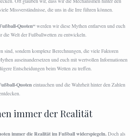
ecken. Oft glauben wir, dass wir die Mechanismen hinter den
Irrtümer
viele Missverständnisse, die uns in die Irre führen können.
über
Fußball-
Quoten
 Fußball-Quoten“
werden wir diese Mythen entlarven und euch
ür die Welt der Fußballwetten zu entwickeln.
len sind, sondern komplexe Berechnungen, die viele Faktoren
ythen auseinandersetzen und euch mit wertvollen Informationen
klügere Entscheidungen beim Wetten zu treffen.
 Fußball-Quoten
eintauchen und die Wahrheit hinter den Zahlen
entdecken.
en immer der Realität
uoten immer die Realität im Fußball widerspiegeln.
Doch als