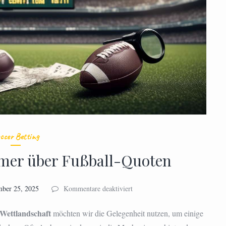
ccer Betting
ümer über Fußball-Quoten
für
mber 25, 2025
Kommentare deaktiviert
Die
10
 Wettlandschaft
möchten wir die Gelegenheit nutzen, um einige
größten