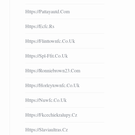
Https://pattayautd.com
Https://ecfc.rs
Https://flinttownfc.co.uk
Https://spl-Ffit.co.uk
Https://ronniebrown23.com
Https://horleytownfc.co.uk
Https://nuwfc.co.uk
Https://fkcechiekralupy.cz
Https://slaviaultras.cz