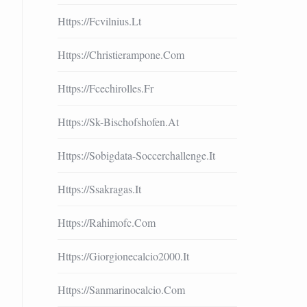
Https://fcvilnius.lt
Https://christierampone.com
Https://fcechirolles.fr
Https://sk-Bischofshofen.at
Https://sobigdata-Soccerchallenge.it
Https://ssakragas.it
Https://rahimofc.com
Https://giorgionecalcio2000.it
Https://sanmarinocalcio.com